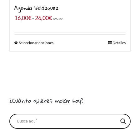
hasta
Agenda Velázquez
26,00€
Rango
16,00
€
26,00
€
-
IVA inc.
de
precios:
Seleccionar opciones
Detalles
desde
16,00€
hasta
26,00€
¿Cuánto quieres molar hoy?