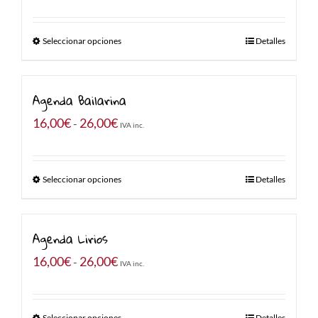
de
precios:
Seleccionar opciones
Detalles
desde
16,00€
hasta
Agenda Bailarina
26,00€
Rango
16,00
€
26,00
€
-
IVA inc.
de
precios:
Seleccionar opciones
Detalles
desde
16,00€
hasta
Agenda Lirios
26,00€
Rango
16,00
€
26,00
€
-
IVA inc.
de
precios:
Seleccionar opciones
Detalles