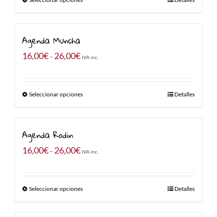
desde
16,00€
hasta
Agenda Muncha
26,00€
Rango
16,00
€
26,00
€
-
IVA inc.
de
precios:
Seleccionar opciones
Detalles
desde
16,00€
hasta
Agenda Rodin
26,00€
Rango
16,00
€
26,00
€
-
IVA inc.
de
precios:
Seleccionar opciones
Detalles
desde
16,00€