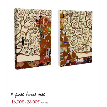
Agenda Árbol Vida
Rango
16,00
€
26,00
€
-
IVA inc.