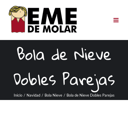
Saltar
al
contenido
Bola de Nieve
Dobles Parejas
Inicio
/
Navidad
/
Bola Nieve
/
Bola de Nieve Dobles Parejas