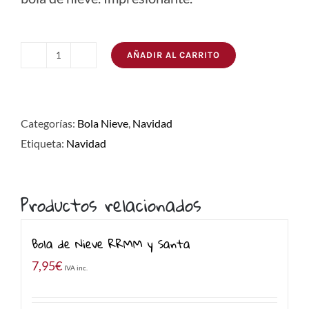
AÑADIR AL CARRITO
Bola
de
Nieve
Categorías:
Bola Nieve
,
Navidad
Dobles
Etiqueta:
Navidad
Parejas
cantidad
Productos relacionados
Bola de Nieve RRMM y Santa
7,95
€
IVA inc.