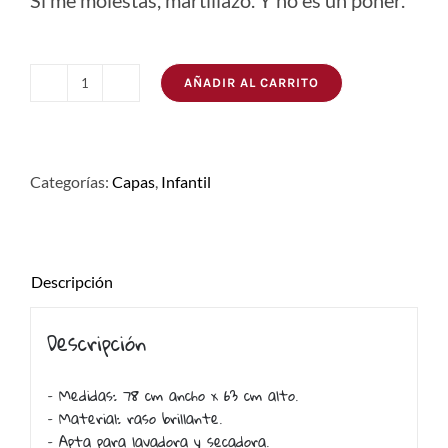
Si me molestas, martillazo. Y no es un poner.
AÑADIR AL CARRITO
CapaThor
cantidad
Categorías:
Capas
,
Infantil
Descripción
Descripción
– Medidas: 78 cm ancho x 63 cm alto.
– Material: raso brillante.
– Apta para lavadora y secadora.