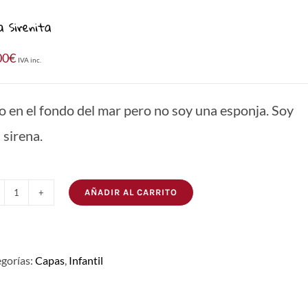
a Sirenita
00
€
IVA inc.
o en el fondo del mar pero no soy una esponja. Soy
 sirena.
AÑADIR AL CARRITO
Capa
Sirenita
cantidad
gorías:
Capas
,
Infantil