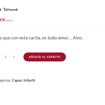
a Jasmine
00
€
IVA inc.
es que con esta carita, es todo amor… Ains.
AÑADIR AL CARRITO
Capa
Jasmine
cantidad
gorías:
Capas
,
Infantil