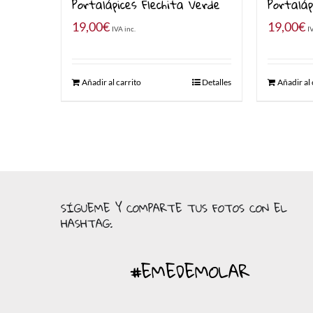
Portalápices Flechita Verde
Portaláp
19,00
€
19,00
€
IVA inc.
I
Añadir al carrito
Detalles
Añadir al 
SÍGUEME Y COMPARTE TUS FOTOS CON EL
HASHTAG:
#EMEDEMOLAR