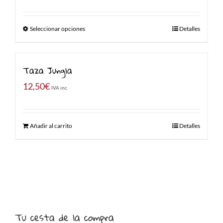
de
precios:
Seleccionar opciones
Detalles
desde
29,00€
hasta
Taza Jungla
39,00€
12,50
€
IVA inc.
Añadir al carrito
Detalles
Tu cesta de la compra