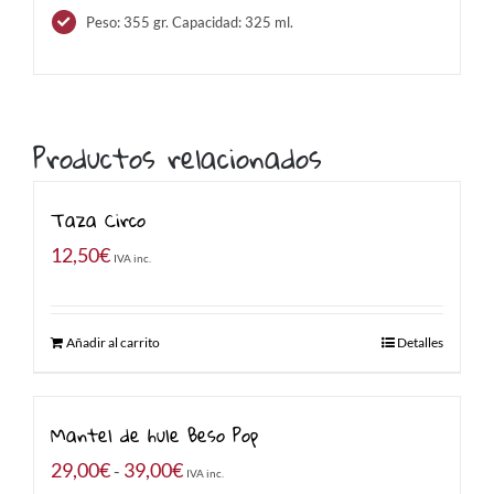
Peso: 355 gr. Capacidad: 325 ml.
Productos relacionados
Taza Circo
12,50
€
IVA inc.
Añadir al carrito
Detalles
Mantel de hule Beso Pop
Rango
29,00
€
39,00
€
-
IVA inc.