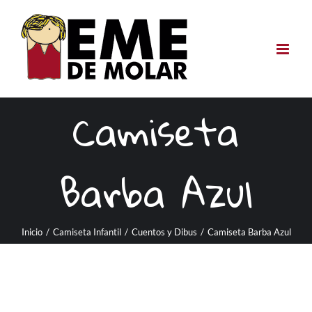
Saltar
al
contenido
Camiseta
Barba Azul
Inicio
/
Camiseta Infantil
/
Cuentos y Dibus
/
Camiseta Barba Azul