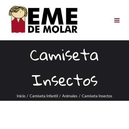
Saltar
al
contenido
Camiseta
Insectos
Inicio
/
Camiseta Infantil
/
Animales
/
Camiseta Insectos