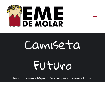
Saltar
al
contenido
Camiseta
Futuro
Inicio
/
Camiseta Mujer
/
Pasatiempos
/
Camiseta Futuro