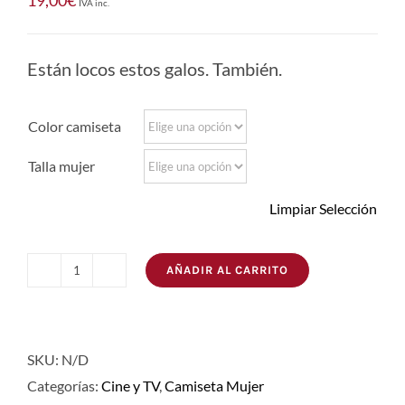
19,00
€
IVA inc.
Están locos estos galos. También.
Color camiseta
Talla mujer
Limpiar Selección
AÑADIR AL CARRITO
Camiseta
Galos
cantidad
SKU:
N/D
Categorías:
Cine y TV
,
Camiseta Mujer