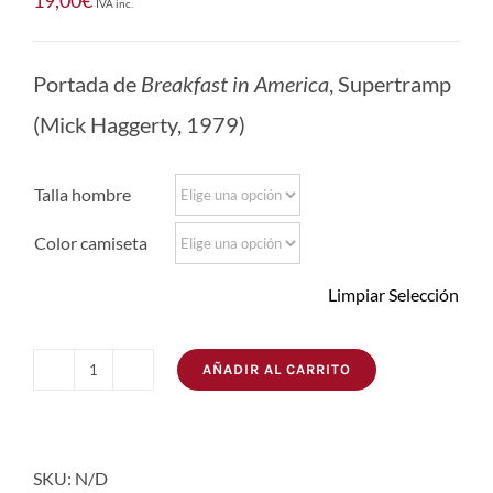
19,00
€
IVA inc.
Portada de
Breakfast in America
, Supertramp
(Mick Haggerty, 1979)
Talla hombre
Color camiseta
Limpiar Selección
AÑADIR AL CARRITO
Camiseta
Supertramp
cantidad
SKU:
N/D