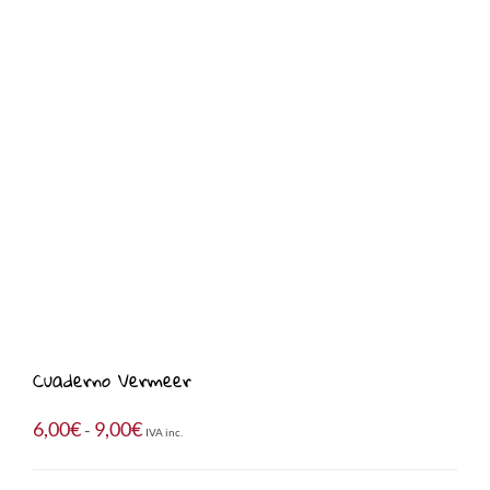
Cuaderno Vermeer
Rango
6,00
€
9,00
€
-
IVA inc.
de
precios: