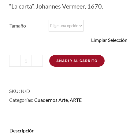
“La carta”. Johannes Vermeer, 1670.
desde
6,00€
Tamaño
hasta
9,00€
Limpiar Selección
AÑADIR AL CARRITO
Cuaderno
Vermeer
cantidad
SKU:
N/D
Categorías:
Cuadernos Arte
,
ARTE
Descripción