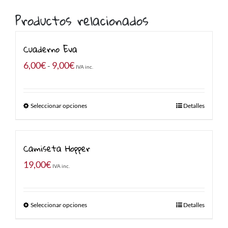
Productos relacionados
Cuaderno Eva
Rango
6,00
€
9,00
€
-
IVA inc.
de
precios:
Seleccionar opciones
Detalles
desde
6,00€
hasta
Camiseta Hopper
9,00€
19,00
€
IVA inc.
Seleccionar opciones
Detalles