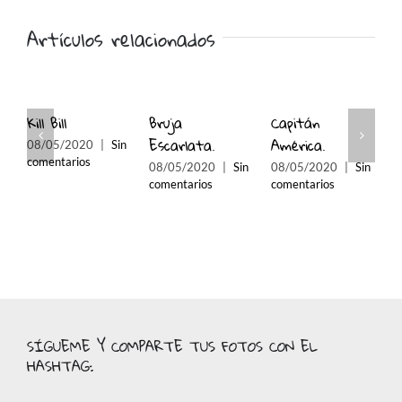
Artículos relacionados
Kill Bill
Bruja
Capitán
K
Escarlata.
América.
08/05/2020
|
Sin
0
comentarios
c
08/05/2020
|
Sin
08/05/2020
|
Sin
comentarios
comentarios
SÍGUEME Y COMPARTE TUS FOTOS CON EL
HASHTAG: