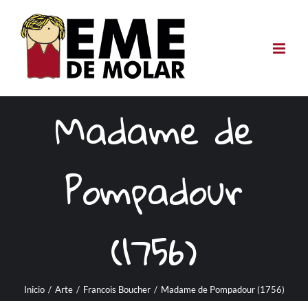
Saltar
al
contenido
Madame de
Pompadour
(1756)
Inicio
/
Arte
/
Francois Boucher
/
Madame de Pompadour (1756)