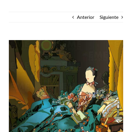
Anterior
Siguiente
Ver
imagen
más
grande