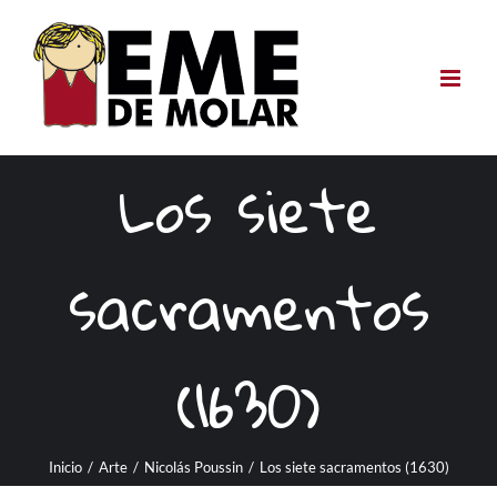
Saltar
al
contenido
Los siete
sacramentos
(1630)
Inicio
/
Arte
/
Nicolás Poussin
/
Los siete sacramentos (1630)