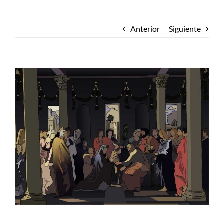
Anterior
Siguiente
Ver
imagen
más
grande